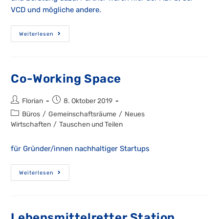
VCD und mögliche andere.
Mobiltätszentrum
Weiterlesen
Co-Working Space
Beitrags-
Beitrag
Florian
8. Oktober 2019
Autor:
veröffentlicht:
Beitrags-
Büros
/
Gemeinschaftsräume
/
Neues
Kategorie:
Wirtschaften
/
Tauschen und Teilen
für Gründer/innen nachhaltiger Startups
Co-
Weiterlesen
Working
Space
Lebensmittelretter Station