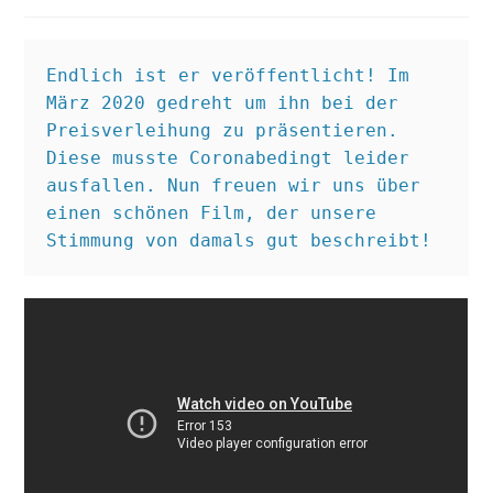
Autor:
veröffentlicht:
Kategorie:
Endlich ist er veröffentlicht! Im 
März 2020 gedreht um ihn bei der 
Preisverleihung zu präsentieren. 
Diese musste Coronabedingt leider 
ausfallen. Nun freuen wir uns über 
einen schönen Film, der unsere 
Stimmung von damals gut beschreibt!